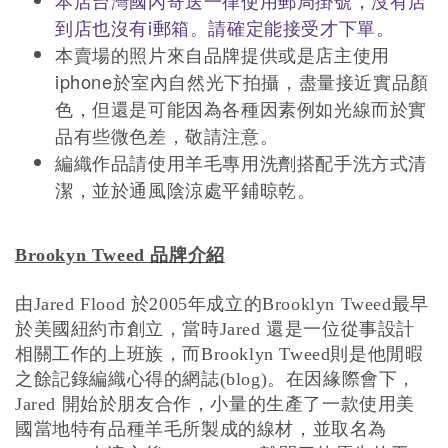
本店台灣國內寄送一律使用郵局掛號，沒有店
到店也沒有i郵箱。請確定能接受才下單。
本賣場的照片來自品牌提供或是店主使用
iphone於室內自然光下拍攝，盡量接近實品顏
色，但還是可能因為各種因素例如光線而於實
品有些微色差，敬請注意。
編織作品請使用羊毛專用洗劑搭配手洗方式清
潔，並於通風陰涼處平鋪晾乾。
品牌介紹
Brookyn Tweed
由
於
年成立的
最早
Jared Flood
2005
Brooklyn Tweed
於美國紐約市創立，當時
還是一位從事設計
Jared
相關工作的上班族，而
則是他閒暇
Brooklyn Tweed
之餘記錄編織心得的網誌
。在因緣際會下，
(blog)
開始於朋友合作，小量的生產了一款使用美
Jared
國當地特有品種羊毛所製成的線材，並取名為