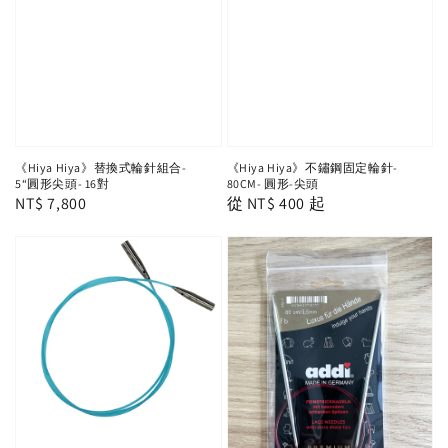
《Hiya Hiya》替換式輪針組合-
《Hiya Hiya》不鏽鋼固定輪針-
5“圓形尖頭- 16對
80CM- 圓形-尖頭
Regular
NT$ 7,800
Regular
從
NT$ 400
起
price
price