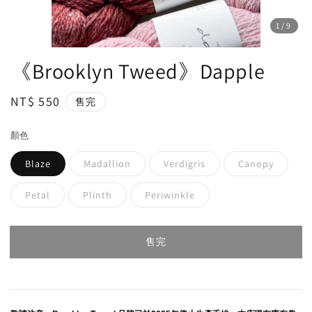
1
/9
《Brooklyn Tweed》Dapple
Regular
NT$ 550
售完
price
顏色
Blaze
Madallion
Verdigris
Canopy
Petal
Plinth
Periwinkle
售完