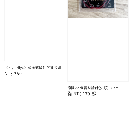
《Hiya Hiya》替換式輪針的連接線
Regular
NT$ 250
price
德國 Addi 蕾絲輪針(尖頭) 80cm
Regular
從
NT$ 170
起
price