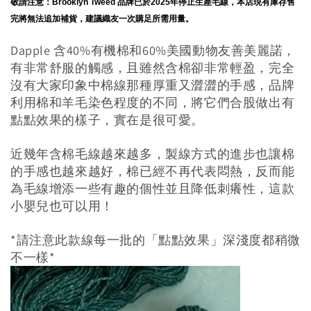
敬請注意：Brooklyn Tweed 品牌已於2025年停止生產毛線，本店現有庫存售
完將無法追加補貨，建議織友一次購足所需用量。
Dapple 含40%有機棉和60%美國動物友善美麗諾，
有非常舒服的觸感，且雖然含棉卻非常輕盈，完全
沒有大家印象中棉線那種厚重又澀澀的手感，品牌
利用棉和羊毛染色程度的不同，將它們合股做出有
點點效果的樣子，實在是很可愛。
近幾年含棉毛線越來越多，製線方式的進步也讓棉
的手感也越來越好，棉已經不再代表悶熱，反而能
為毛線增添一些有趣的個性並且降低刺癢性，這款
小嬰兒也可以用！
*請注意此款線每一批的「點點效果」深淺度都稍微
不一樣*