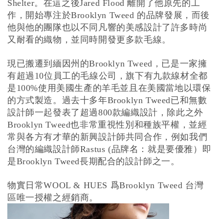
。在這之後
離開了他原先的工
Shelter
Jared Flood
作，開始專注於
的品牌發展，而後
Brooklyn Tweed
他與他的團隊也以不同凡響的美感設計了許多時尚
又耐看的織物，並同時開發更多款毛線。
現已搬遷到緬因州的
，已是一家擁
Brooklyn Tweed
有超過
位員工的毛線公司，旗下有九款線材全都
10
是
使用美國生產的羊毛並且在美國當地以環保
100%
的方式製造。過去十多年
已和無數
Brooklyn Tweed
設計師一起發表了超過
款編織設計，除此之外
800
也非常重視性別和種族平權，並經
Brooklyn Tweed
常與各方有才華的新興設計師共同合作，例如我們
台灣的編織設計師
品牌名：就是要優雅）即
Rastus (
是
長期配合的設計師之一。
Brooklyn Tweed
物實日常
爲
台灣
WOOL & HUES
Brooklyn Tweed
區唯一授權之經銷商。