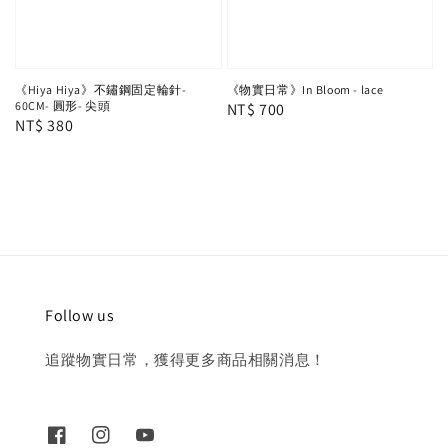
《Hiya Hiya》不鏽鋼固定輪針-
《物實日常》In Bloom - lace
60CM- 圓形- 尖頭
Regular
NT$ 700
Regular
NT$ 380
price
price
Follow us
追蹤物實日常，獲得更多商品相關消息！