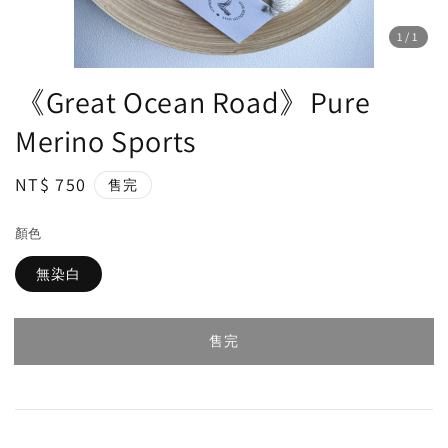
1
/1
《Great Ocean Road》Pure
Merino Sports
Regular
NT$ 750
售完
price
顏色
無染白
售完