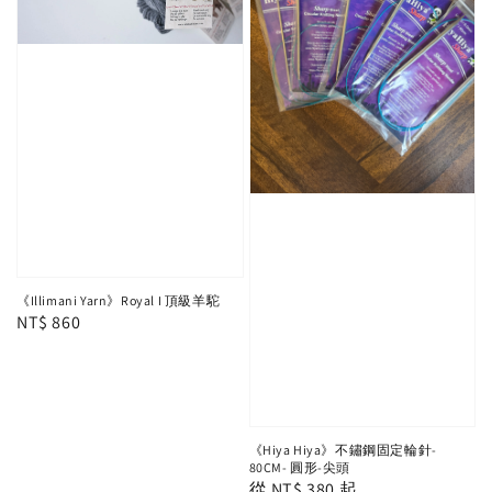
《Illimani Yarn》Royal I 頂級羊駝
Regular
NT$ 860
price
《Hiya Hiya》不鏽鋼固定輪針-
80CM- 圓形-尖頭
Regular
從
NT$ 380
起