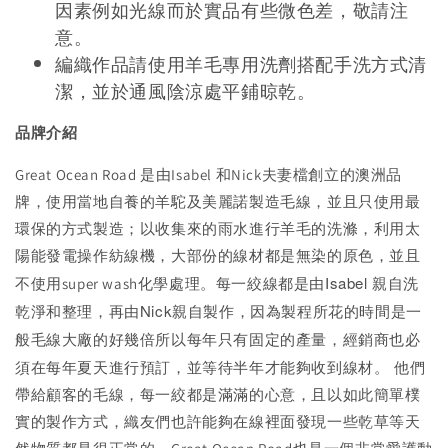
因素例如光線而於實品有些微色差，敬請注
意。
編織作品請使用羊毛專用洗劑搭配手洗方式清
潔，並於通風陰涼處平鋪晾乾。
品牌介紹
Great Ocean Road 是由Isabel 和Nick夫妻檔創立的澳洲品
牌，使用當地自養的羊駝及美麗諾製造毛線，並且只使用最
環保的方式製造；以收集來的雨水進行羊毛的洗滌，利用太
陽能發電操作紡線機，大部份的線材都是無染的原色，並且
每一絞線都是由Isabel 親自洗
不使用super wash化學處理。
乾淨和整理，再由Nick親自製作，因為製程所花的時間是一
般毛線大廠的好幾倍所以每年只有固定的產量，經銷商也必
須在每年夏天進行預訂，並等待半年才能夠收到線材。
他們
帶給顧客的毛線，每一絞都是滿滿的心意，且以如此簡單樸
實的製作方式，織友們也許能夠在線裡面發現一些乾草等天