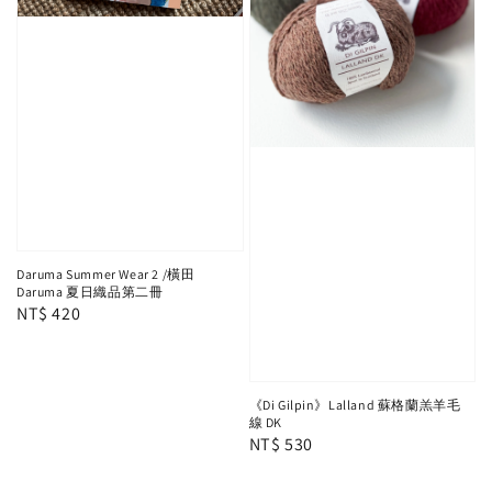
Daruma Summer Wear 2 /橫田
Daruma 夏日織品第二冊
Regular
NT$ 420
price
《Di Gilpin》Lalland 蘇格蘭羔羊毛
線 DK
Regular
NT$ 530
price