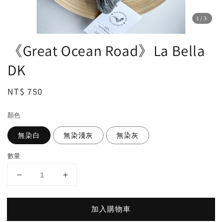
1
/3
《Great Ocean Road》La Bella
DK
Regular
NT$ 750
price
顏色
無染白
無染淺灰
無染灰
數量
加入購物車