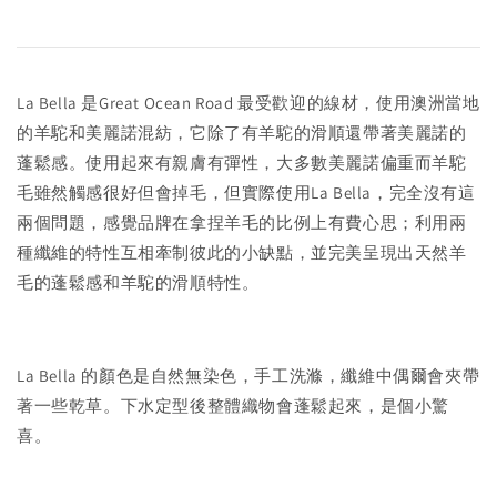
受歡迎的
La Bella 是Great Ocean Road 最
線材，使用澳洲當地
的羊駝和美麗諾混紡，它除了有羊駝的滑順還帶著美麗諾的
蓬鬆感。使用起來有親膚有彈性，大多數美麗諾偏重而羊駝
毛雖然觸感很好但會掉毛，但實際使用La Bella，完全沒有這
兩個問題，感覺品牌在拿捏羊毛的比例上有費心思；利用兩
種纖維的特性互相牽制彼此的小缺點，並完美呈現出天然羊
毛的蓬鬆感和羊駝的滑順特性。
La Bella 的顏色是自然無染色，手工洗滌，纖維中偶爾會夾帶
著一些乾草。下水定型後整體織物會蓬鬆起來，是個小驚
喜。