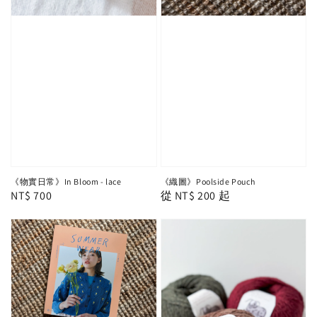
《物實日常》In Bloom - lace
《織圖》Poolside Pouch
Regular
NT$ 700
Regular
從
NT$ 200
起
price
price