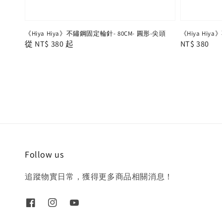
《Hiya Hiya》不鏽鋼固定輪針- 80CM- 圓形-尖頭
《Hiya Hiy
Regular
從
NT$ 380
起
Regular
NT$ 380
price
price
Follow us
追蹤物實日常，獲得更多商品相關消息！