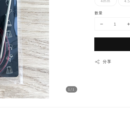
4mm
4.
數量
分享
1
/1