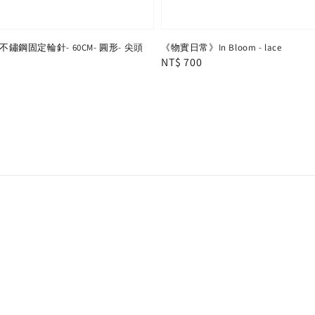
a》不鏽鋼固定輪針- 60CM- 圓形- 尖頭
《物實日常》In Bloom - lace
Regular
NT$ 700
price