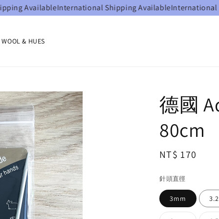
ing Available
International Shipping Available
International Sh
OOL & HUES
德國 A
80cm
Regular
NT$ 170
price
針頭直徑
3mm
3.