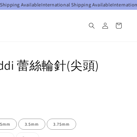
ipping Available
International Shipping Available
International 
ddi 蕾絲輪針(尖頭)
25mm
3.5mm
3.75mm