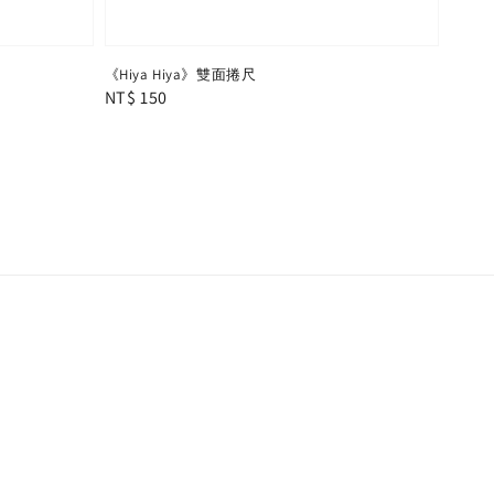
《Hiya Hiya》雙面捲尺
Regular
NT$ 150
price