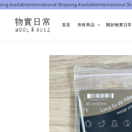
g Available
International Shipping Available
International Shipp
首頁
所有商品
關於物實日常 W