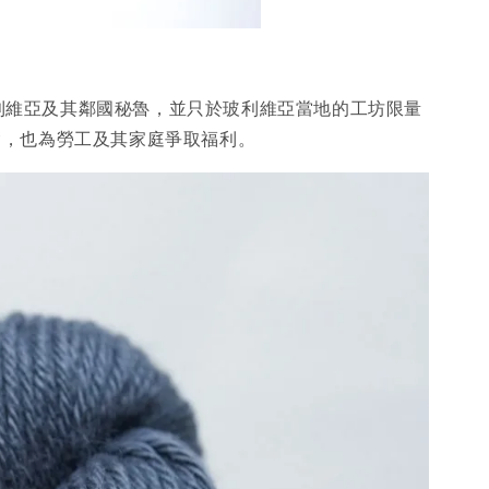
o的家鄉玻利維亞及其鄰國秘魯，並只於玻利維亞當地的工坊限量
工作機會，也為勞工及其家庭爭取福利。