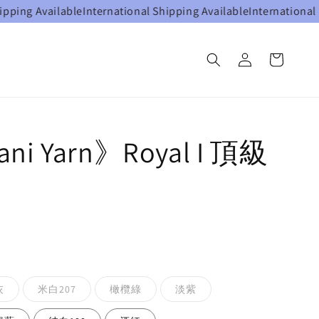
vailable
International Shipping Available
International Shippin
ani Yarn》Royal I 頂級
灰
米白207
橄欖綠
淡紫