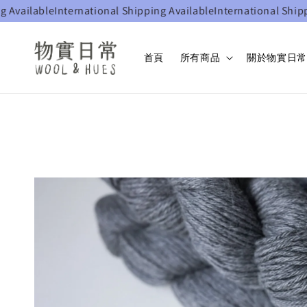
ble
International Shipping Available
International Shipping Ava
首頁
所有商品
關於物實日常 W