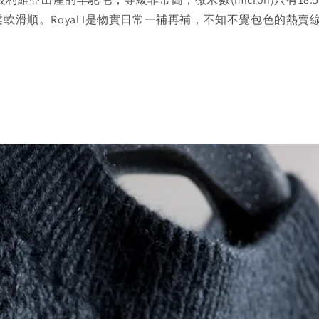
軟滑順。Royal I是物實日常一補再補，不知不覺包色的熱