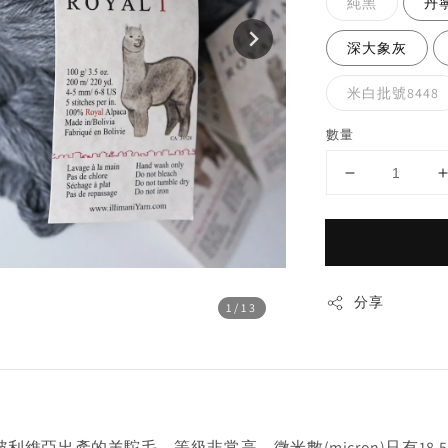
純黑
丹
深大象灰
米白批號8448
數量
分享
1
/13
拔國家玻利維亞出產的羊駝毛，等級非常高，微米數(micron)只有18.5-