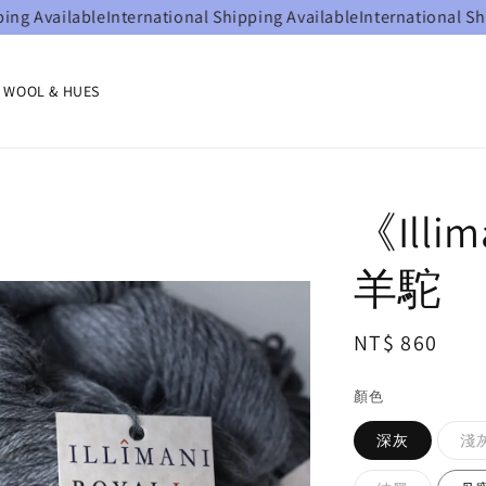
ilable
International Shipping Available
International Shipping A
OOL & HUES
《Illim
羊駝
Regular
NT$ 860
price
顏色
深灰
淺