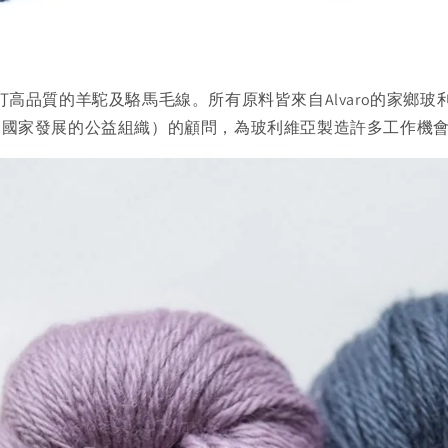
的毛線品牌，主打高品質的羊駝及駱馬毛線。所有原料皆來自Alvar
及 CBI(協助開發中國家發展的公益組織）的顧問，為玻利維亞製造許多