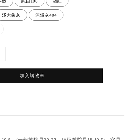
寧藍
純白100
酒紅
淺大象灰
深鐵灰404
加入購物車
19.5，(一般羊駝是20-23，頂級羊駝是18-19.5)，它是