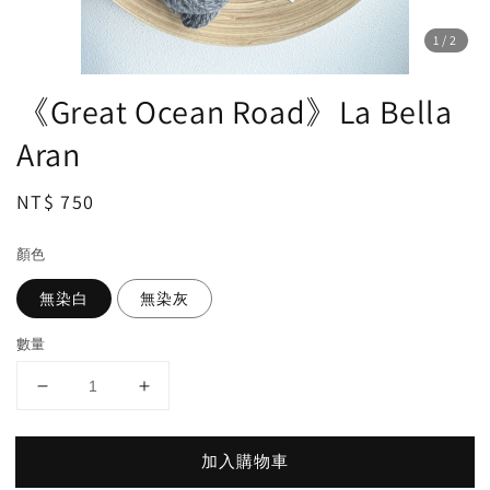
1
/2
《Great Ocean Road》La Bella
Aran
Regular
NT$ 750
price
顏色
無染白
無染灰
數量
加入購物車