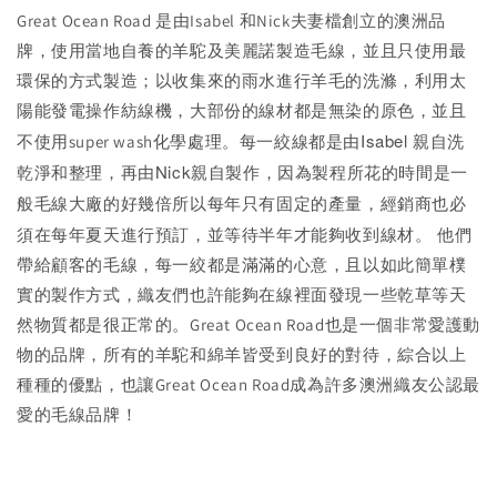
Great Ocean Road 是由Isabel 和Nick夫妻檔創立的澳洲品
牌，使用當地自養的羊駝及美麗諾製造毛線，並且只使用最
環保的方式製造；以收集來的雨水進行羊毛的洗滌，利用太
陽能發電操作紡線機，大部份的線材都是無染的原色，並且
每一絞線都是由Isabel 親自洗
不使用super wash化學處理。
乾淨和整理，再由Nick親自製作，因為製程所花的時間是一
般毛線大廠的好幾倍所以每年只有固定的產量，經銷商也必
須在每年夏天進行預訂，並等待半年才能夠收到線材。
他們
帶給顧客的毛線，每一絞都是滿滿的心意，且以如此簡單樸
實的製作方式，織友們也許能夠在線裡面發現一些乾草等天
然物質都是很正常的。Great Ocean Road也是一個非常愛護動
物的品牌，所有的羊駝和綿羊皆受到良好的對待，綜合以上
種種的優點，也讓Great Ocean Road成為許多澳洲織友公認最
愛的毛線品牌！