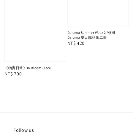
Daruma Summer Wear 2 /橫田
Daruma 夏日織品第二冊
Regular
NT$ 420
price
《物實日常》In Bloom - lace
Regular
NT$ 700
price
Follow us