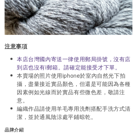
注意事項
本店台灣國內寄送一律使用郵局掛號，沒有店
到店也沒有i郵箱。請確定能接受才下單。
本賣場的照片使用iphone於室內自然光下拍
攝，盡量接近實品顏色，但還是可能因為各種
因素例如光線而於實品有些微色差，敬請注
意。
編織作品請使用羊毛專用洗劑搭配手洗方式清
潔，並於通風陰涼處平鋪晾乾。
品牌介紹