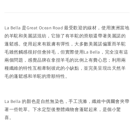
受歡迎的
La Bella 是Great Ocean Road 最
線材，使用澳洲當地
的羊駝和美麗諾混紡，它除了有羊駝的滑順還帶著美麗諾的
蓬鬆感。使用起來有親膚有彈性，大多數美麗諾偏重而羊駝
毛雖然觸感很好但會掉毛，但實際使用La Bella，完全沒有這
兩個問題，感覺品牌在拿捏羊毛的比例上有費心思；利用兩
種纖維的特性互相牽制彼此的小缺點，並完美呈現出天然羊
毛的蓬鬆感和羊駝的滑順特性。
La Bella 的顏色是自然無染色，手工洗滌，纖維中偶爾會夾帶
著一些乾草。下水定型後整體織物會蓬鬆起來，是個小驚
喜。