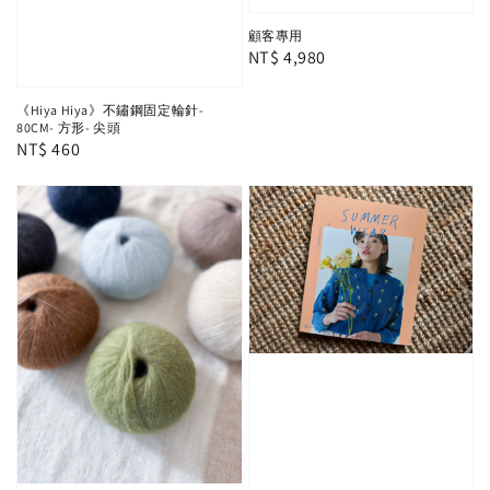
顧客專用
Regular
NT$ 4,980
price
《Hiya Hiya》不鏽鋼固定輪針-
80CM- 方形- 尖頭
Regular
NT$ 460
price