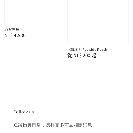
顧客專用
Regular
NT$ 4,980
price
《織圖》Poolside Pouch
Regular
從
NT$ 200
起
price
Follow us
追蹤物實日常，獲得更多商品相關消息！