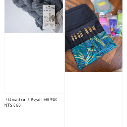
《Illimani Yarn》Royal I 頂級羊駝
Regular
NT$ 860
price