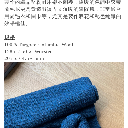
製作的織品堅韌耐用卻不刺癢，溫暖的色調中夾帶
著毛呢更是營造出復古又溫暖的學院風，非常適合
用於毛衣和圍巾等，尤其是製作麻花和配色編織的
效果極佳。
規格
100% Targhee-Columbia Wool
128m / 50 g Worsted
～
20 sts / 4.5
5mm