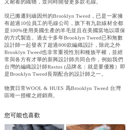
又耐看的織物，並同時開發更多款毛線。
現已搬遷到緬因州的
，已是一家擁
Brooklyn Tweed
有超過
位員工的毛線公司，旗下有九款線材全都
10
是
使用美國生產的羊毛並且在美國當地以環保
100%
的方式製造。過去十多年
已和無數
Brooklyn Tweed
設計師一起發表了超過
款編織設計，除此之外
800
也非常重視性別和種族平權，並經
Brooklyn Tweed
常與各方有才華的新興設計師共同合作，例如我們
台灣的編織設計師
品牌名：就是要優雅）即
Rastus (
是
長期配合的設計師之一。
Brooklyn Tweed
物實日常
爲
台灣
WOOL & HUES
Brooklyn Tweed
區唯一授權之經銷商。
您可能也喜歡