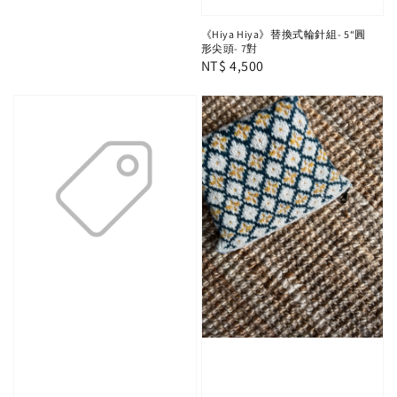
《Hiya Hiya》替換式輪針組- 5“圓
形尖頭- 7對
Regular
NT$ 4,500
price