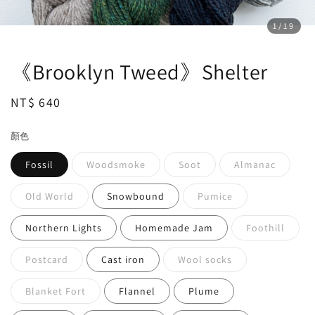
1
/19
《Brooklyn Tweed》Shelter
Regular
NT$ 640
price
顏色
Fossil
Woodsmoke
Soot
Almanac
Old World
Snowbound
Pumice
Northern Lights
Homemade Jam
Foothill
Postcard
Cast iron
Wool socks
Blanket Fort
Flannel
Plume