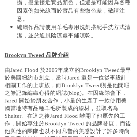
攝，盡量接近實品顏色，但還是可能因為各種
因素例如光線而於實品有些微色差，敬請注
意。
編織作品請使用羊毛專用洗劑搭配手洗方式清
潔，並於通風陰涼處平鋪晾乾。
品牌介紹
Brookyn Tweed
由
於
年成立的
最早
Jared Flood
2005
Brooklyn Tweed
於美國紐約市創立，當時
還是一位從事設計
Jared
相關工作的上班族，而
則是他閒暇
Brooklyn Tweed
之餘記錄編織心得的網誌
。在因緣際會下，
(blog)
開始於朋友合作，小量的生產了一款使用美
Jared
國當地特有品種羊毛所製成的線材，並取名為
。在這之後
離開了他原先的工
Shelter
Jared Flood
作，開始專注於
的品牌發展，而後
Brooklyn Tweed
他與他的團隊也以不同凡響的美感設計了許多時尚