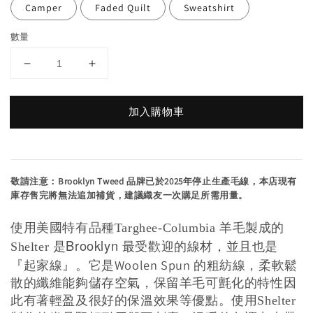
Camper
Faded Quilt
Sweatshirt
數量
加入購物車
敬請注意：Brooklyn Tweed 品牌已於2025年停止生產毛線，本店現有
庫存售完將無法追加補貨，建議織友一次購足所需用量。
使用美國特有品種
羊毛製成的
Targhee-Columbia
是Brooklyn 最受歡迎的線材，並且也是
Shelter
『起家線』。
它是Woolen Spun 的粗紡線，柔軟鬆
散的纖維能夠儲存空氣，保留羊毛可氈化的特性因
此有著輕盈及很好的保溫效果等優點。使用
Shelter