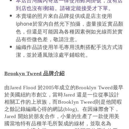
本店台灣國內寄送一律使用郵局掛號，沒有店
到店也沒有i郵箱。請確定能接受才下單。
本賣場的照片來自品牌提供或是店主使用
iphone於室內自然光下拍攝，盡量接近實品顏
色，但還是可能因為各種因素例如光線而於實
品有些微色差，敬請注意。
編織作品請使用羊毛專用洗劑搭配手洗方式清
潔，並於通風陰涼處平鋪晾乾。
品牌介紹
Brookyn Tweed
由
於
年成立的
最早
Jared Flood
2005
Brooklyn Tweed
於美國紐約市創立，當時
還是一位從事設計
Jared
相關工作的上班族，而
則是他閒暇
Brooklyn Tweed
之餘記錄編織心得的網誌
。在因緣際會下，
(blog)
開始於朋友合作，小量的生產了一款使用美
Jared
國當地特有品種羊毛所製成的線材，並取名為