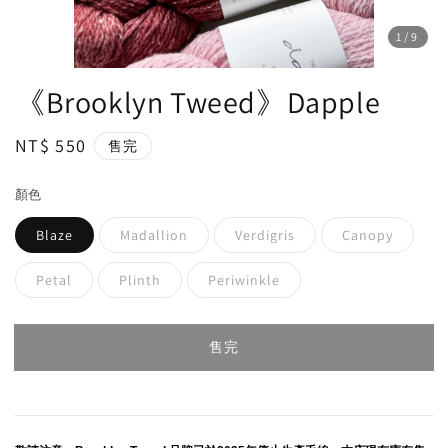
1
/9
《Brooklyn Tweed》Dapple
Regular
NT$ 550
售完
price
顏色
Blaze
Madallion
Verdigris
Canopy
Petal
Plinth
Periwinkle
售完