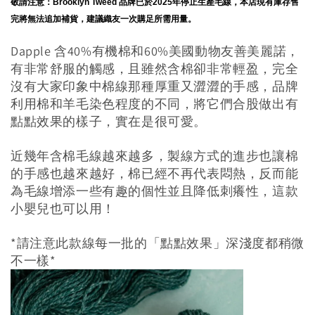
敬請注意：Brooklyn Tweed 品牌已於2025年停止生產毛線，本店現有庫存售
完將無法追加補貨，建議織友一次購足所需用量。
Dapple 含40%有機棉和60%美國動物友善美麗諾，
有非常舒服的觸感，且雖然含棉卻非常輕盈，完全
沒有大家印象中棉線那種厚重又澀澀的手感，品牌
利用棉和羊毛染色程度的不同，將它們合股做出有
點點效果的樣子，實在是很可愛。
近幾年含棉毛線越來越多，製線方式的進步也讓棉
的手感也越來越好，棉已經不再代表悶熱，反而能
為毛線增添一些有趣的個性並且降低刺癢性，這款
小嬰兒也可以用！
*請注意此款線每一批的「點點效果」深淺度都稍微
不一樣*