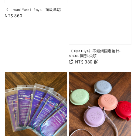
《Illimani Yarn》Royal I 頂級羊駝
Regular
NT$ 860
price
《Hiya Hiya》不鏽鋼固定輪針-
80CM- 圓形-尖頭
Regular
從
NT$ 380
起
price