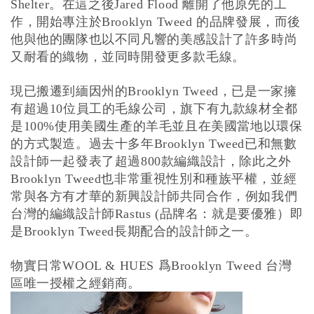
。在這之後
離開了他原先的工
Shelter
Jared Flood
作，開始專注於
的品牌發展，而後
Brooklyn Tweed
他與他的團隊也以不同凡響的美感設計了許多時尚
又耐看的織物，並同時開發更多款毛線。
現已搬遷到緬因州的
，已是一家擁
Brooklyn Tweed
有超過
位員工的毛線公司，旗下有九款線材全都
10
是
使用美國生產的羊毛並且在美國當地以環保
100%
的方式製造。過去十多年
已和無數
Brooklyn Tweed
設計師一起發表了超過
款編織設計，除此之外
800
也非常重視性別和種族平權，並經
Brooklyn Tweed
常與各方有才華的新興設計師共同合作，例如我們
台灣的編織設計師
品牌名：就是要優雅）即
Rastus (
是
長期配合的設計師之一。
Brooklyn Tweed
物實日常
爲
台灣
WOOL & HUES
Brooklyn Tweed
區唯一授權之經銷商。