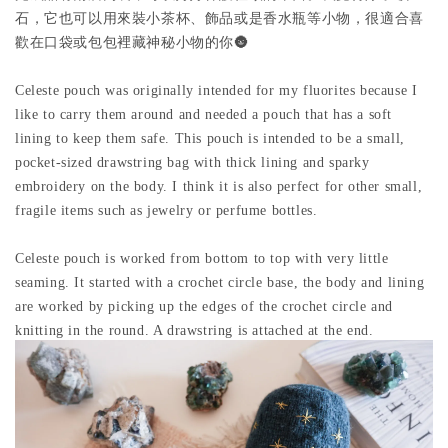
石，它也可以用來裝小茶杯、飾品或是香水瓶等小物，很適合喜
歡在口袋或包包裡藏神秘小物的你🌚
Celeste pouch was originally intended for my fluorites because I
like to carry them around and needed a pouch that has a soft
lining to keep them safe. This pouch is intended to be a small,
pocket-sized drawstring bag with thick lining and sparky
embroidery on the body. I think it is also perfect for other small,
fragile items such as jewelry or perfume bottles.
Celeste pouch is worked from bottom to top with very little
seaming. It started with a crochet circle base, the body and lining
are worked by picking up the edges of the crochet circle and
knitting in the round. A drawstring is attached at the end.