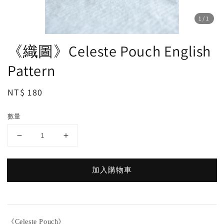
1
/1
《織圖》Celeste Pouch English
Pattern
Regular
NT$ 180
price
數量
加入購物車
《
》
Celeste Pouch