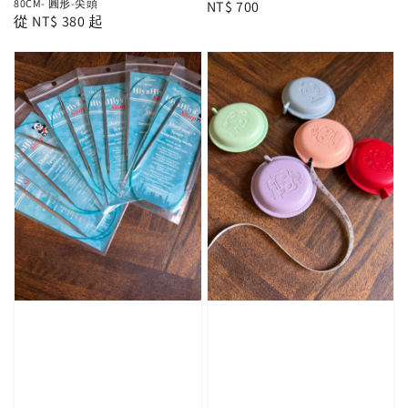
80CM- 圓形-尖頭
Regular
NT$ 700
Regular
從
NT$ 380
起
price
price