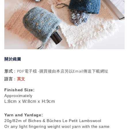
關於織圖
形式
：PDF電子檔 -購買後由本店另以Email傳送下載網址
語言
：
英文
Finished Size:
Approximately 
L:8cm x W:8cm x H:9cm
Yarn and Yardage:
20g/82m of Biches & Bûches Le Petit Lambswool 
Or any light fingering weight wool yarn with the same 