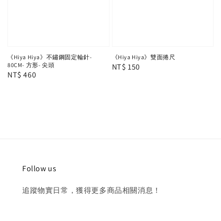
《Hiya Hiya》不鏽鋼固定輪針-
《Hiya Hiya》雙面捲尺
80CM- 方形- 尖頭
Regular
NT$ 150
Regular
NT$ 460
price
price
Follow us
追蹤物實日常，獲得更多商品相關消息！