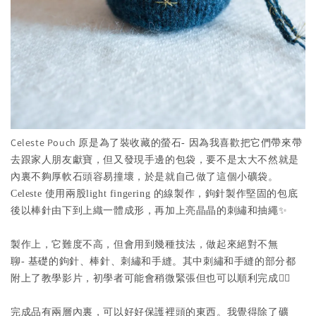
Celeste Pouch 原是為了裝收藏的螢石
因為我喜歡把它們帶來帶
-
去跟家人朋友獻寶，但又發現手邊的包袋，要不是太大不然就是
內裏不夠厚軟石頭容易撞壞，於是就自己做了這個小礦袋。
使用兩股
的線製作，鉤針製作堅固的包底
Celeste
light fingering
後以棒針由下到上織一體成形，再加上亮晶晶的刺繡和抽繩✨
製作上，它難度不高，但會用到幾種技法，做起來絕對不無
聊
基礎的鉤針、棒針、刺繡和手縫。其中刺繡和手縫的部分都
-
附上了教學影片，初學者可能會稍微緊張但也可以順利完成👌🏻
完成品有兩層內裏，可以好好保護裡頭的東西。我覺得除了礦