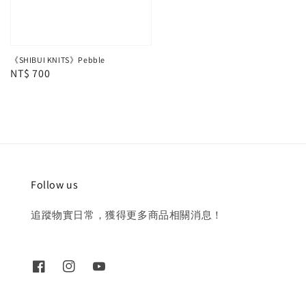
《SHIBUI KNITS》Pebble
Regular
NT$ 700
price
Follow us
追蹤物實日常，獲得更多商品相關消息！