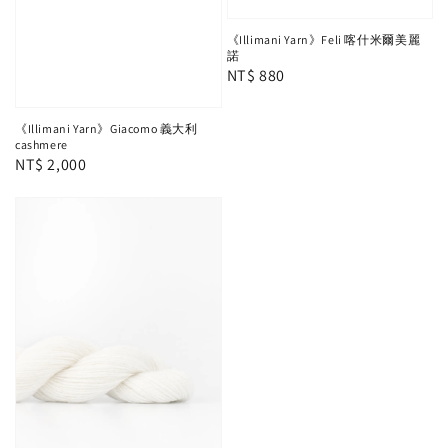
《Illimani Yarn》Feli 喀什米爾美麗
諾
Regular
NT$ 880
price
《Illimani Yarn》Giacomo 義大利
cashmere
Regular
NT$ 2,000
price