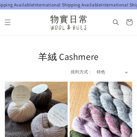
pping Available
International Shipping Available
International Shi
羊絨 Cashmere
排列方式 :